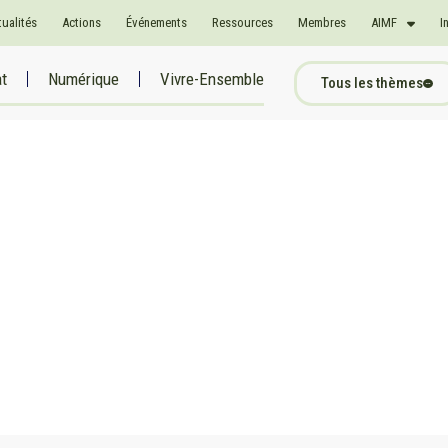
tualités
Actions
Événements
Ressources
Membres
AIMF
I
at
Numérique
Vivre-Ensemble
Tous les thèmes