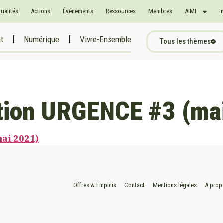
tualités
Actions
Événements
Ressources
Membres
AIMF
I
at
Numérique
Vivre-Ensemble
Tous les thèmes
ation URGENCE #3 (ma
ai 2021)
Offres & Emplois
Contact
Mentions légales
A prop