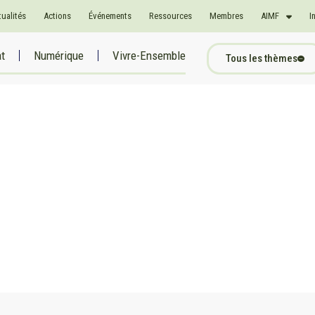
tualités
Actions
Événements
Ressources
Membres
AIMF
I
at
Numérique
Vivre-Ensemble
Tous les thèmes