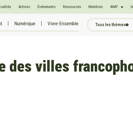
tualités
Actions
Événements
Ressources
Membres
AIMF
I
at
Numérique
Vivre-Ensemble
Tous les thèmes
e des villes francoph