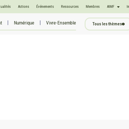
tualités
Actions
Événements
Ressources
Membres
AIMF
I
at
Numérique
Vivre-Ensemble
Tous les thèmes