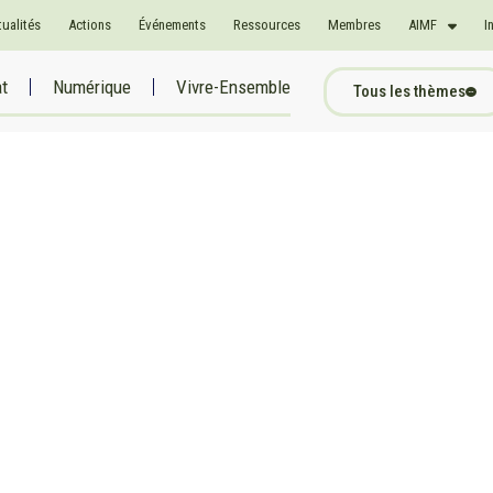
tualités
Actions
Événements
Ressources
Membres
AIMF
I
at
Numérique
Vivre-Ensemble
Tous les thèmes