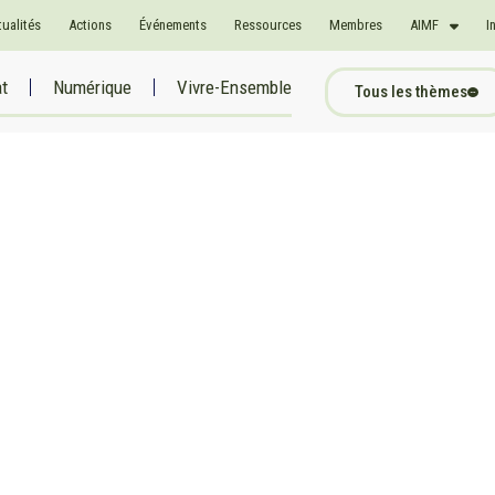
tualités
Actions
Événements
Ressources
Membres
AIMF
I
at
Numérique
Vivre-Ensemble
Tous les thèmes