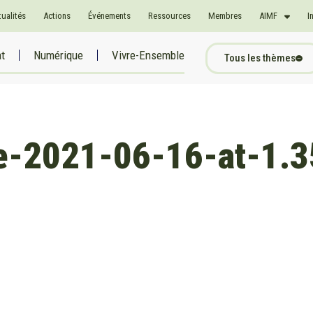
tualités
Actions
Événements
Ressources
Membres
AIMF
I
at
Numérique
Vivre-Ensemble
Tous les thèmes
e-2021-06-16-at-1.