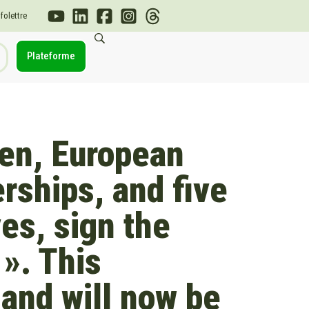
nfolettre
Plateforme
nen, European
rships, and five
es, sign the
». This
and will now be