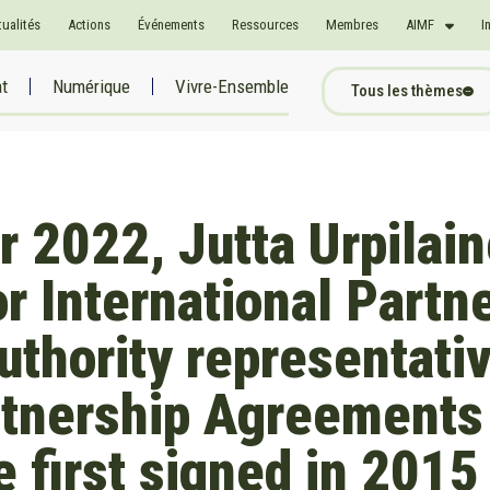
tualités
Actions
Événements
Ressources
Membres
AIMF
I
at
Numérique
Vivre-Ensemble
Tous les thèmes
 2022, Jutta Urpilai
 International Partne
uthority representativ
tnership Agreements 
first signed in 2015 