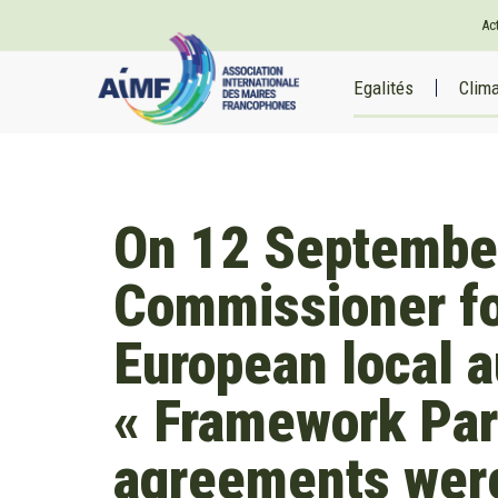
Ac
Egalités
Clim
On 12 September
Commissioner for
European local a
« Framework Par
agreements were 