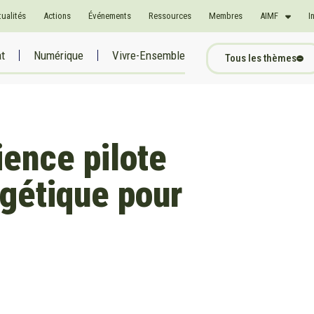
tualités
Actions
Événements
Ressources
Membres
AIMF
I
at
Numérique
Vivre-Ensemble
Tous les thèmes
ence pilote
gétique pour