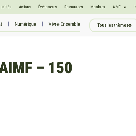
tualités
Actions
Événements
Ressources
Membres
AIMF
I
at
Numérique
Vivre-Ensemble
Tous les thèmes
AIMF – 150