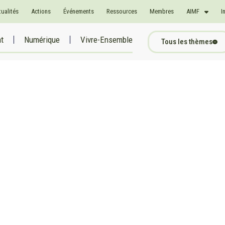
tualités
Actions
Événements
Ressources
Membres
AIMF
I
at
Numérique
Vivre-Ensemble
Tous les thèmes