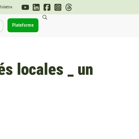
nfolettre
Plateforme
és locales _ un