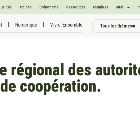
tualités
Actions
Événements
Ressources
Membres
AIMF
I
at
Numérique
Vivre-Ensemble
Tous les thèmes
e régional des autorit
 de coopération.