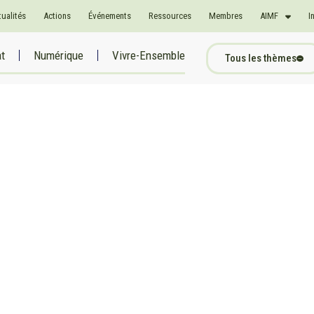
tualités
Actions
Événements
Ressources
Membres
AIMF
I
at
Numérique
Vivre-Ensemble
Tous les thèmes