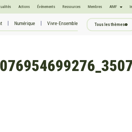
tualités
Actions
Événements
Ressources
Membres
AIMF
I
at
Numérique
Vivre-Ensemble
Tous les thèmes
076954699276_350