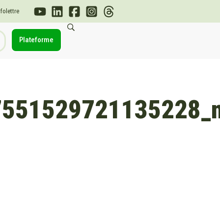
nfolettre
Plateforme
7551529721135228_