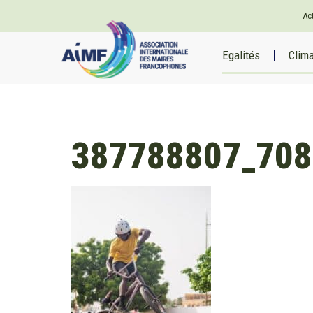
Ac
Egalités
Clim
387788807_708