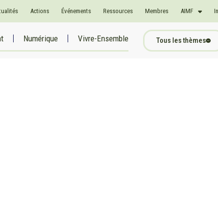
tualités
Actions
Événements
Ressources
Membres
AIMF
I
at
Numérique
Vivre-Ensemble
Tous les thèmes