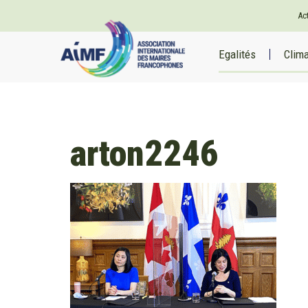
Ac
Egalités
Clim
arton2246