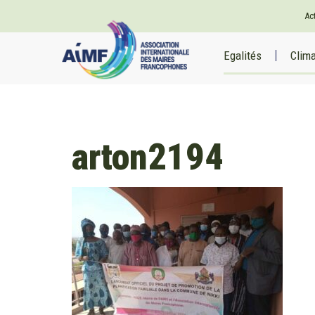
Ac
Egalités
Clim
arton2194