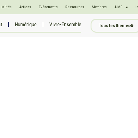
tualités
Actions
Événements
Ressources
Membres
AIMF
I
at
Numérique
Vivre-Ensemble
Tous les thèmes