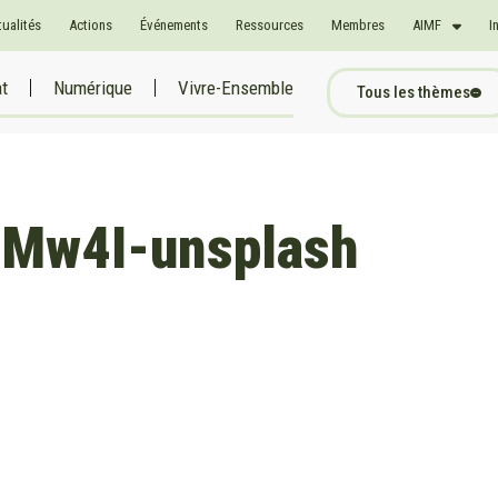
tualités
Actions
Événements
Ressources
Membres
AIMF
I
at
Numérique
Vivre-Ensemble
Tous les thèmes
–Mw4I-unsplash