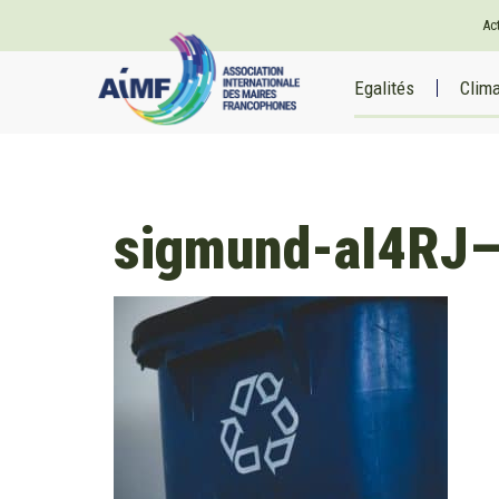
Ac
Egalités
Clim
sigmund-aI4RJ