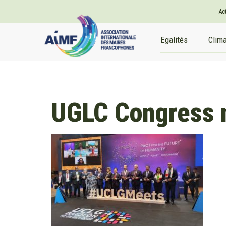
Ac
Egalités
Clim
UGLC Congress 