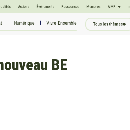
tualités
Actions
Événements
Ressources
Membres
AIMF
I
at
Numérique
Vivre-Ensemble
Tous les thèmes
nouveau BE