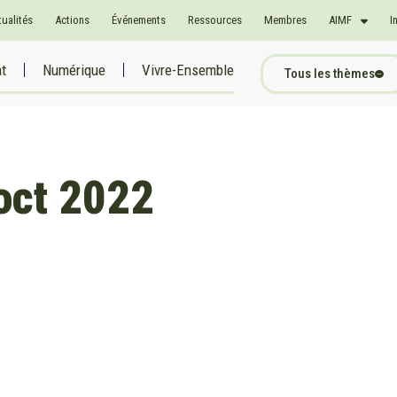
tualités
Actions
Événements
Ressources
Membres
AIMF
I
at
Numérique
Vivre-Ensemble
Tous les thèmes
oct 2022