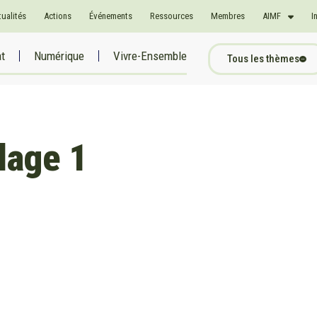
tualités
Actions
Événements
Ressources
Membres
AIMF
I
at
Numérique
Vivre-Ensemble
Tous les thèmes
lage 1