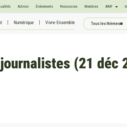
tualités
Actions
Événements
Ressources
Membres
AIMF
I
at
Numérique
Vivre-Ensemble
Tous les thèmes
journalistes (21 déc 