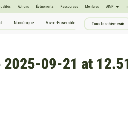
tualités
Actions
Événements
Ressources
Membres
AIMF
I
at
Numérique
Vivre-Ensemble
Tous les thèmes
 2025-09-21 at 12.51