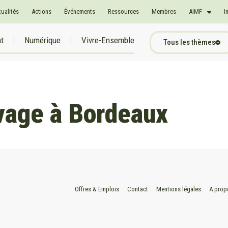
tualités
Actions
Événements
Ressources
Membres
AIMF
I
at
Numérique
Vivre-Ensemble
Tous les thèmes
avage à Bordeaux
Offres & Emplois
Contact
Mentions légales
A prop