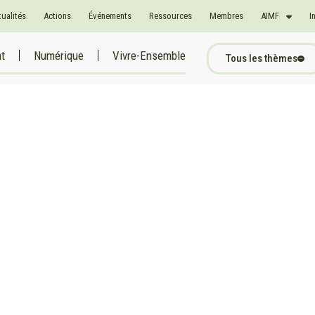
tualités
Actions
Événements
Ressources
Membres
AIMF
I
at
Numérique
Vivre-Ensemble
Tous les thèmes