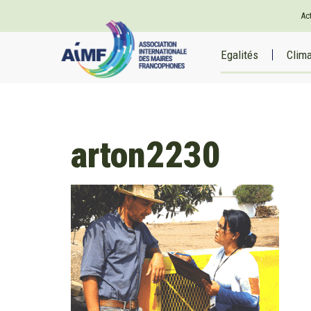
Ac
Egalités
Clim
arton2230