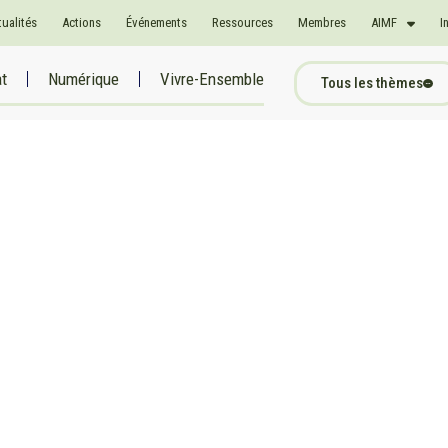
tualités
Actions
Événements
Ressources
Membres
AIMF
I
at
Numérique
Vivre-Ensemble
Tous les thèmes