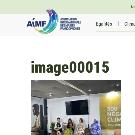
Ac
Egalités
Clim
image00015