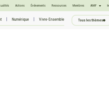
tualités
Actions
Événements
Ressources
Membres
AIMF
I
at
Numérique
Vivre-Ensemble
Tous les thèmes