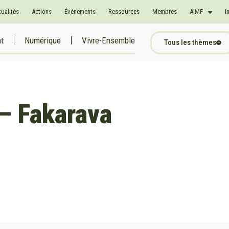
tualités
Actions
Événements
Ressources
Membres
AIMF
I
at
Numérique
Vivre-Ensemble
Tous les thèmes
– Fakarava