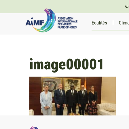
Ac
Egalités
Clim
image00001