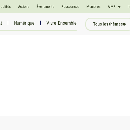
tualités
Actions
Événements
Ressources
Membres
AIMF
I
at
Numérique
Vivre-Ensemble
Tous les thèmes