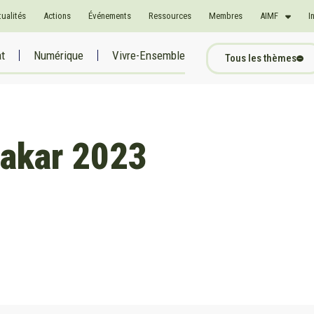
tualités
Actions
Événements
Ressources
Membres
AIMF
I
at
Numérique
Vivre-Ensemble
Tous les thèmes
akar 2023