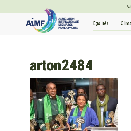
Ac
Egalités
Clim
arton2484