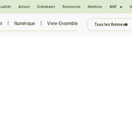
tualités
Actions
Événements
Ressources
Membres
AIMF
I
at
Numérique
Vivre-Ensemble
Tous les thèmes