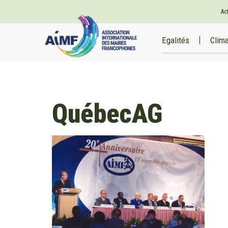
Ac
Egalités
Clim
QuébecAG