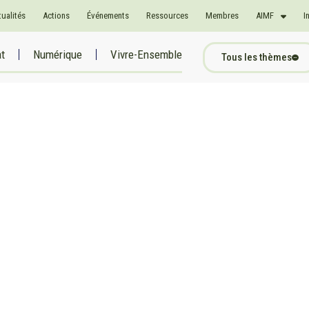
tualités
Actions
Événements
Ressources
Membres
AIMF
I
at
Numérique
Vivre-Ensemble
Tous les thèmes