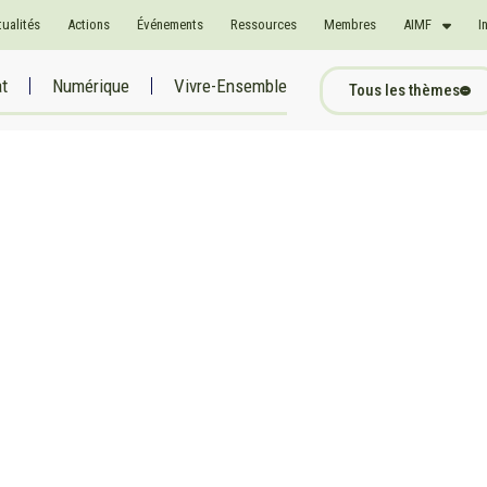
tualités
Actions
Événements
Ressources
Membres
AIMF
I
at
Numérique
Vivre-Ensemble
Tous les thèmes