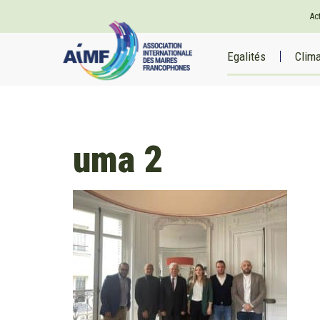
Ac
Egalités
Clim
uma 2