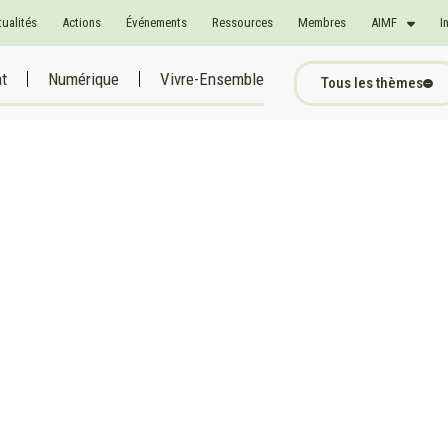
tualités
Actions
Événements
Ressources
Membres
AIMF
I
at
Numérique
Vivre-Ensemble
Tous les thèmes