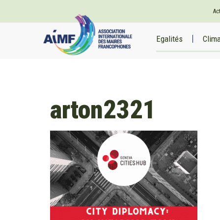
Ac
Egalités
Clim
arton2321