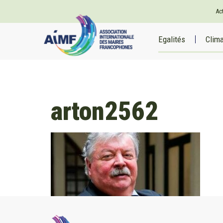
Ac
Egalités
Clim
arton2562