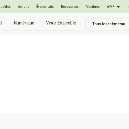
tualités
Actions
Événements
Ressources
Membres
AIMF
I
at
Numérique
Vivre-Ensemble
Tous les thèmes