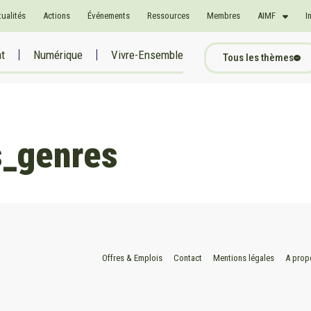
tualités
Actions
Événements
Ressources
Membres
AIMF
I
at
Numérique
Vivre-Ensemble
Tous les thèmes
s_genres
Offres & Emplois
Contact
Mentions légales
A prop