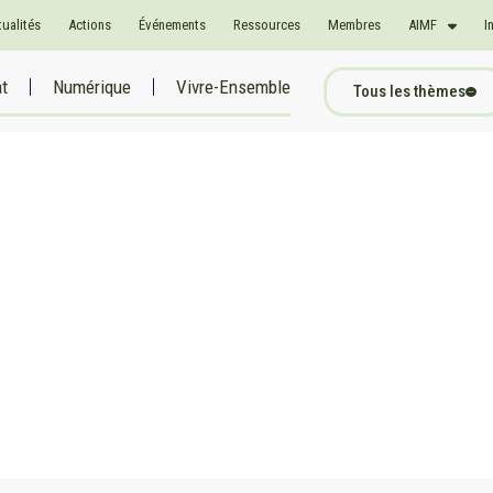
tualités
Actions
Événements
Ressources
Membres
AIMF
I
at
Numérique
Vivre-Ensemble
Tous les thèmes