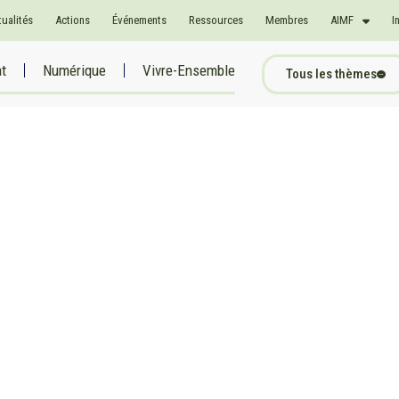
tualités
Actions
Événements
Ressources
Membres
AIMF
I
at
Numérique
Vivre-Ensemble
Tous les thèmes