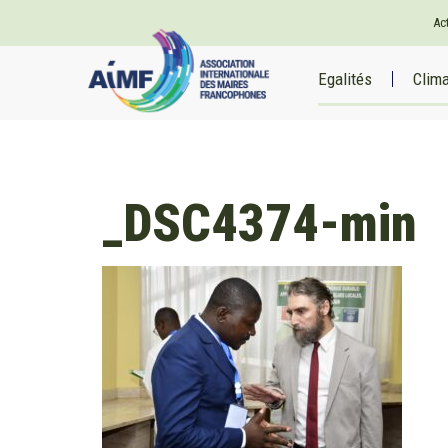
Ac
Egalités
Clim
_DSC4374-min