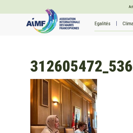
Ac
Egalités
Clim
312605472_536