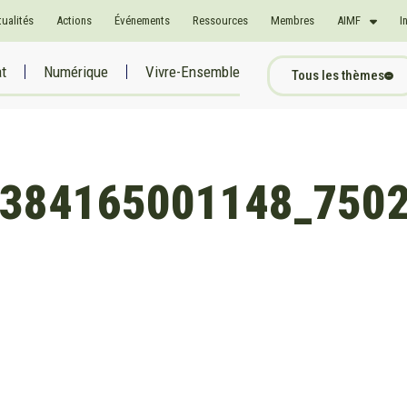
tualités
Actions
Événements
Ressources
Membres
AIMF
I
at
Numérique
Vivre-Ensemble
Tous les thèmes
384165001148_750