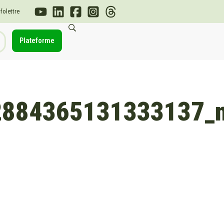
nfolettre
Plateforme
2884365131333137_