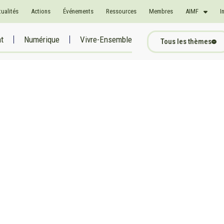
tualités
Actions
Événements
Ressources
Membres
AIMF
I
at
Numérique
Vivre-Ensemble
Tous les thèmes