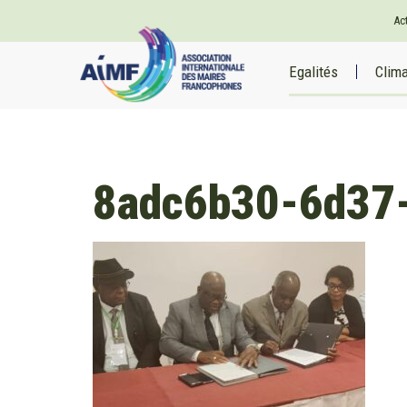
Ac
Egalités
Clim
8adc6b30-6d37