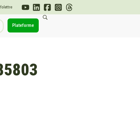
nfolettre
Plateforme
85803