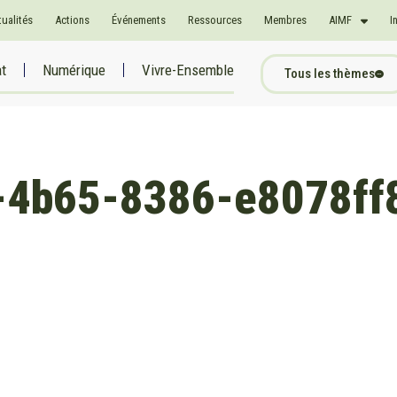
tualités
Actions
Événements
Ressources
Membres
AIMF
I
at
Numérique
Vivre-Ensemble
Tous les thèmes
-4b65-8386-e8078ff