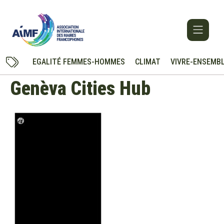
EGALITÉ FEMMES-HOMMES
CLIMAT
VIVRE-ENSEMB
Genèva Cities Hub