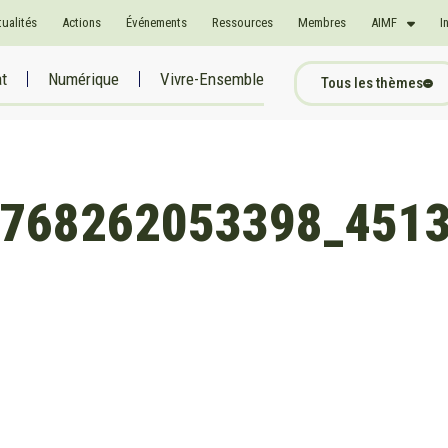
tualités
Actions
Événements
Ressources
Membres
AIMF
I
at
Numérique
Vivre-Ensemble
Tous les thèmes
768262053398_451