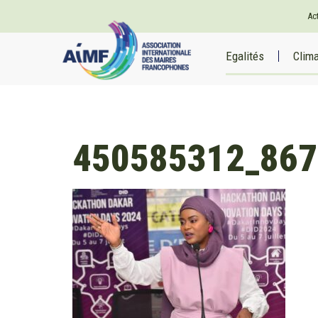
Ac
Egalités
Clim
450585312_867