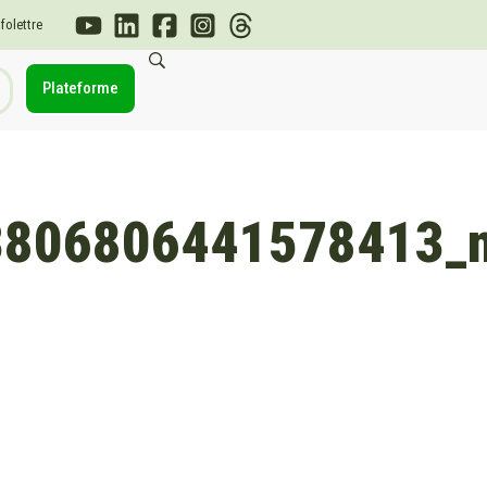
nfolettre
Plateforme
3806806441578413_