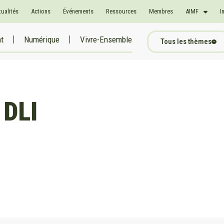
tualités
Actions
Événements
Ressources
Membres
AIMF
I
at
Numérique
Vivre-Ensemble
Tous les thèmes
 DLI