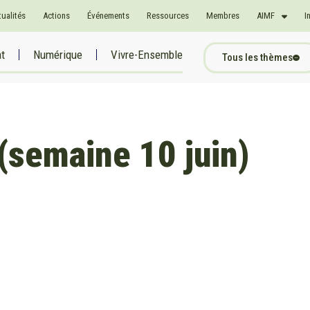
tualités
Actions
Événements
Ressources
Membres
AIMF
I
at
Numérique
Vivre-Ensemble
Tous les thèmes
(semaine 10 juin)