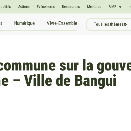
tualités
Actions
Événements
Ressources
Membres
AIMF
I
at
Numérique
Vivre-Ensemble
Tous les thèmes
 commune sur la gouv
ne – Ville de Bangui