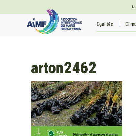
Ac
Egalités
Clim
arton2462