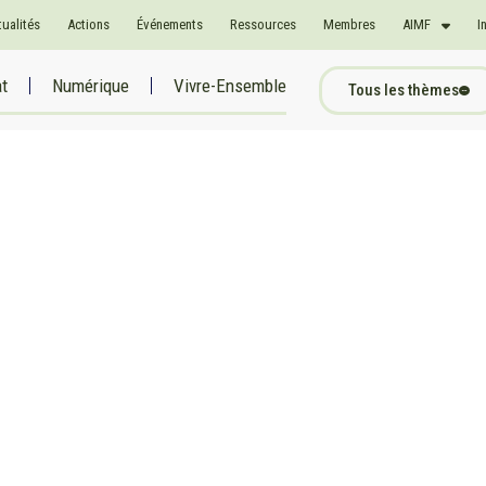
tualités
Actions
Événements
Ressources
Membres
AIMF
I
at
Numérique
Vivre-Ensemble
Tous les thèmes