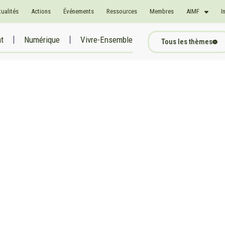
tualités
Actions
Événements
Ressources
Membres
AIMF
I
at
Numérique
Vivre-Ensemble
Tous les thèmes