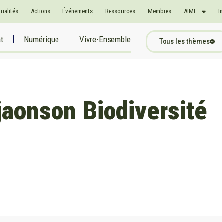
tualités
Actions
Événements
Ressources
Membres
AIMF
I
at
Numérique
Vivre-Ensemble
Tous les thèmes
jaonson Biodiversité