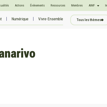
tualités
Actions
Événements
Ressources
Membres
AIMF
I
at
Numérique
Vivre-Ensemble
Tous les thèmes
anarivo